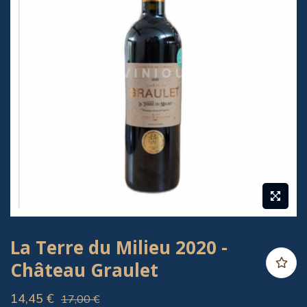
da
Galeria
de
imagens
Saltar
La Terre du Milieu 2020 -
para
Château Graulet
o
início
14,45 €
17,00 €