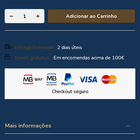
da
Galeria
Adicionar ao Carrinho
de
imagens
Entrega Estimada:
2 dias úteis
Envios gratuitos:
Em encomendas acima de
100€
Checkout seguro
Mais informações